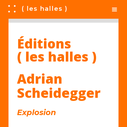
A
( les halles )
Éditions
( les halles )
Adrian
Scheidegger
Explosion