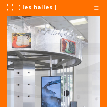
A
( les halles )