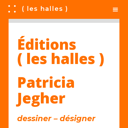
A
( les halles )
Éditions
( les halles )
Patricia
Jegher
dessiner – désigner