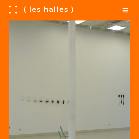
A
( les halles )