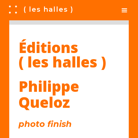
A
( les halles )
Éditions
( les halles )
Philippe
Queloz
photo finish