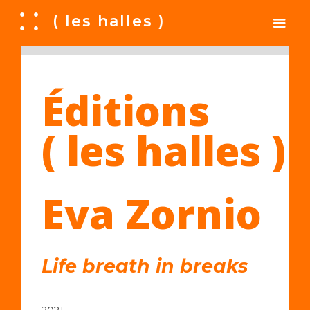
A
( les halles )
Éditions
( les halles )
Eva Zornio
Life breath in breaks