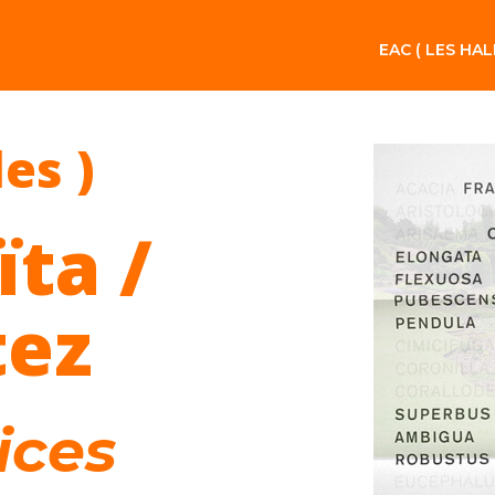
EAC ( LES HAL
les )
ta /
tez
ices