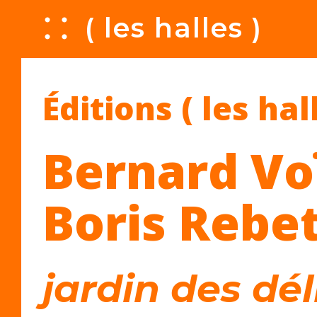
A
( les halles )
Éditions ( les hal
Bernard Voï
Boris Rebe
jardin des dél