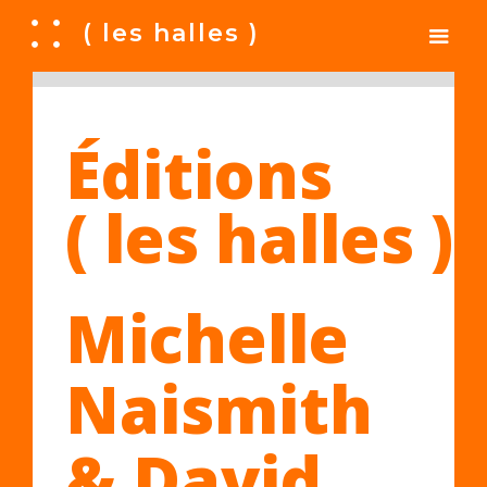
A
( les halles )
Éditions
( les halles )
Michelle
Naismith
& David