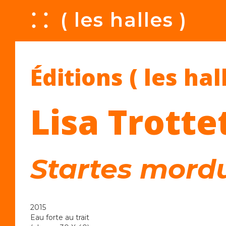
A
( les halles )
Éditions ( les hal
Lisa Trotte
Startes mord
2015
Eau forte au trait