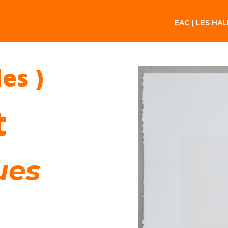
EAC ( LES HAL
les )
t
ues