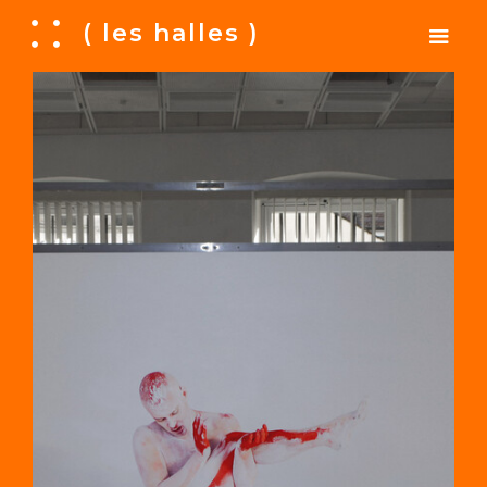
A
( les halles )