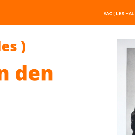
EAC ( LES HAL
les )
n den