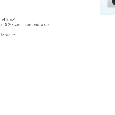
 et 2 E.A
xpl.16-20 sont la propriété de
e Moutier