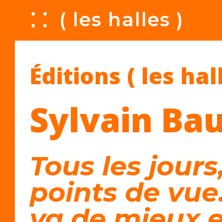
A
( les halles )
Éditions ( les hal
Sylvain B
Tous les jours
points de vue
va de mieux 