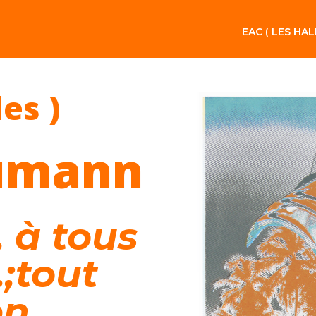
EAC ( LES HAL
les )
aumann
, à tous
.;tout
en