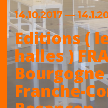
14.10.2017 — 14.1.2
Editions ( l
halles ) FR
Bourgogne
Franche-Co