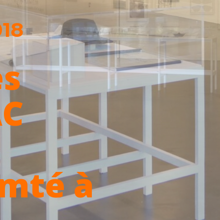
018
es
AC
mté à