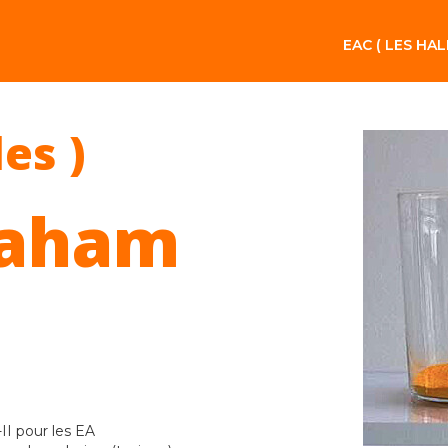
EAC ( LES HAL
les )
raham
-II pour les EA