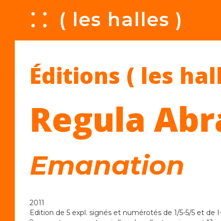
A
( les halles )
Éditions ( les hal
Regula Ab
Emanation
2011
Edition de 5 expl. signés et numérotés de 1/5-5/5 et de I