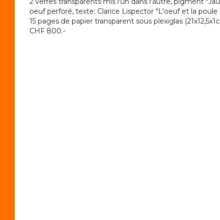
2 verres transparents mis l'un dans l'autre, pigment "
oeuf perforé, texte: Clarice Lispector "L'oeuf et la poule
15 pages de papier transparent sous plexiglas (21x12,5x1
CHF 800.-