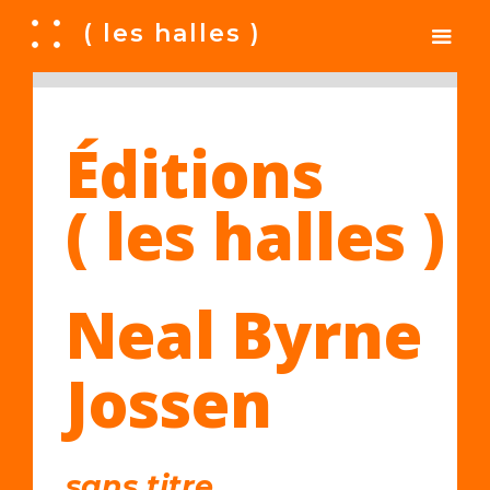
A
( les halles )
Éditions
( les halles )
Neal Byrne
Jossen
sans titre