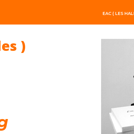
EAC ( LES HAL
les )
g