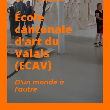
École
cantonale
d’art du
Valais
(ECAV)
D'un monde à
l'autre