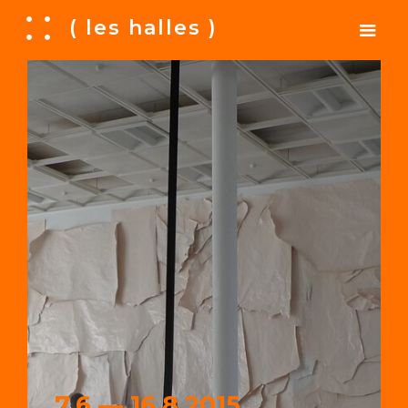
A
( les halles )
7.6 — 16.8.2015