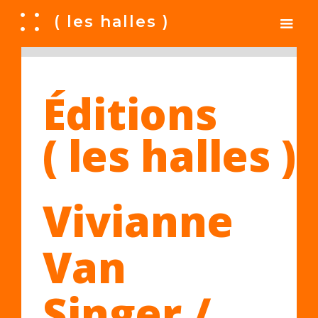
A
( les halles )
Éditions
( les halles )
Vivianne
Van
Singer /