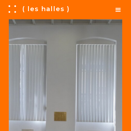
A
( les halles )