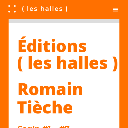
A
( les halles )
Éditions
( les halles )
Romain
Tièche