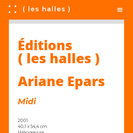
A
( les halles )
Éditions
( les halles )
Ariane Epars
Midi
2001
40,1 x 54,4 cm
Héliogravure