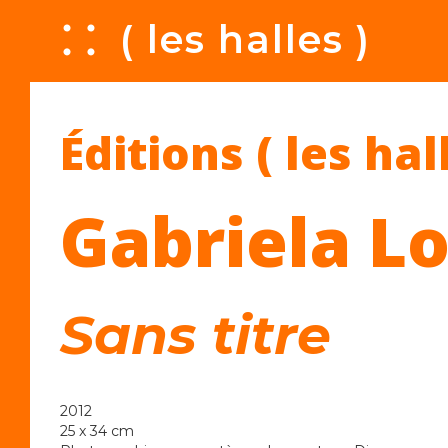
A
( les halles )
Éditions ( les hal
Gabriela Lo
Sans titre
2012
25 x 34 cm