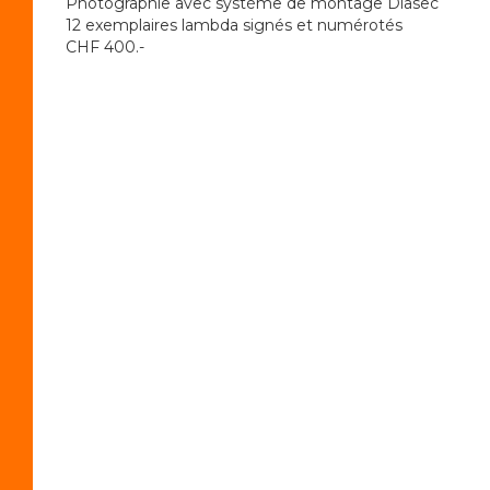
Photographie avec système de montage Diasec
12 exemplaires lambda signés et numérotés
CHF 400.-