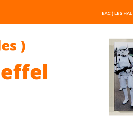
EAC ( LES HAL
les )
effel