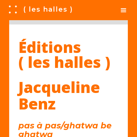
A
( les halles )
Éditions
( les halles )
Jacqueline
Benz
pas à pas/ghatwa be
ghatwa