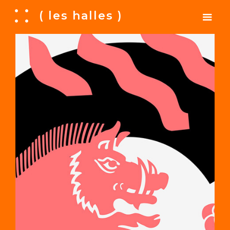
A
( les halles )