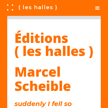
A
( les halles )
Éditions
( les halles )
Marcel
Scheible
suddenly I fell so