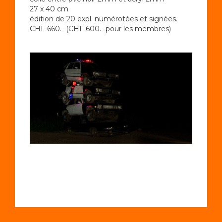
27 x 40 cm
édition de 20 expl. numérotées et signées.
CHF 660.- (CHF 600.- pour les membres)