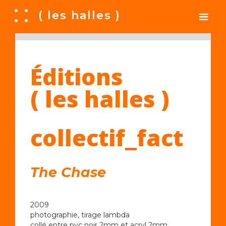
A
( les halles )
Éditions
( les halles )
collectif_fact
The Chase
2009
photographie, tirage lambda
collé entre pvc noir 2mm et acryl 2mm