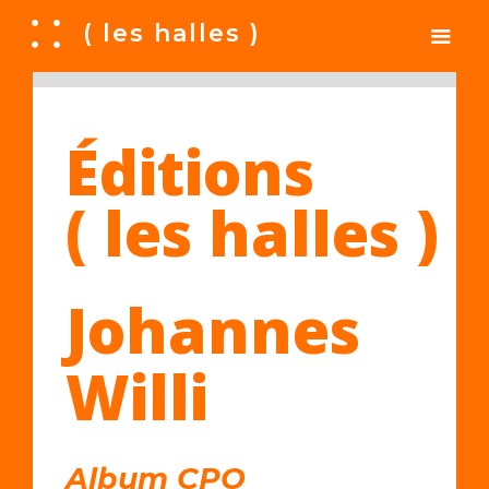
A
( les halles )
Éditions
( les halles )
Johannes
Willi
Album CPO