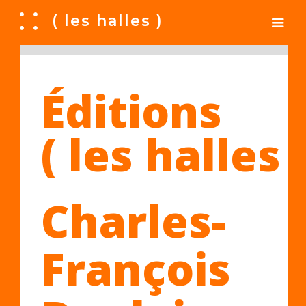
A
( les halles )
Éditions
( les halles 
Charles-
François